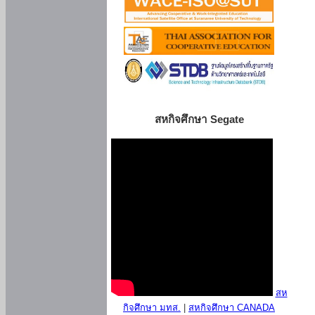
สหกิจศึกษา Segate
สห
กิจศึกษา มทส.
|
สหกิจศึกษา CANADA