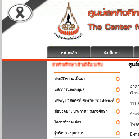
หน้าหลัก
นักศึกษา
ศูนย
สหกิจศึกษา ยินดีต้อนรับ
มหา
ประวัติความเป็นมา
อาคา
หลักการและเหตุผล
เรีย
ปรัชญา วิสัยทัศน์ พันธกิจ วัตถุประสงค์
111 
ข้อบังคับฯ / ประกาศฯ สหกิจศึกษา
จังห
โครงสร้างองค์กร
โทรศ
ผู้บริหาร / บุคลากร
E-ma