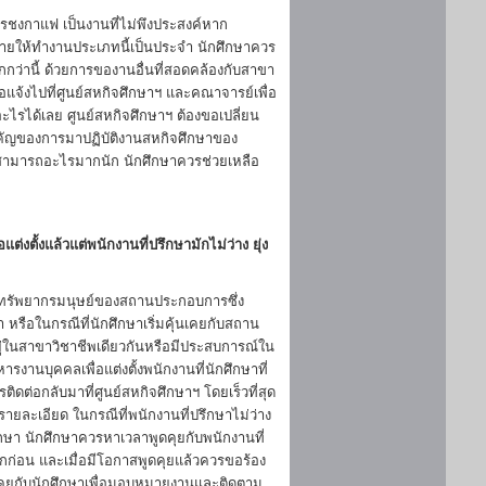
สารชงกาแฟ เป็นงานที่ไม่พึงประสงค์หาก
มายให้ทำงานประเภทนี้เป็นประจำ นักศึกษาควร
่านี้ ด้วยการของานอื่นที่สอดคล้องกับสาขา
แจ้งไปที่ศูนย์สหกิจศึกษาฯ และคณาจารย์เพื่อ
รได้เลย ศูนย์สหกิจศึกษาฯ ต้องขอเปลี่ยน
ัญของการมาปฏิบัติงานสหกิจศึกษาของ
วามสามารถอะไรมากนัก นักศึกษาควรช่วยเหลือ
งตั้งแล้วแต่พนักงานที่ปรึกษามักไม่ว่าง ยุ่ง
อทรัพยากรมนุษย์ของสถานประกอบการซึ่ง
กษา หรือในกรณีที่นักศึกษาเริ่มคุ้นเคยกับสถาน
่ในสาขาวิชาชีพเดียวกันหรือมีประสบการณ์ใน
รงานบุคคลเพื่อแต่งตั้งพนักงานที่นักศึกษาที่
ติดต่อกลับมาที่ศูนย์สหกิจศึกษาฯ โดยเร็วที่สุด
ยละเอียด ในกรณีที่พนักงานที่ปรึกษาไม่ว่าง
ศึกษา นักศึกษาควรหาเวลาพูดคุยกับพนักงานที่
รกก่อน และเมื่อมีโอกาสพูดคุยแล้วควรขอร้อง
ดคุยกับนักศึกษาเพื่อมอบหมายงานและติดตาม