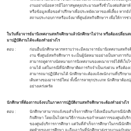
งานอย่างน้อยควรมีโอกาสพูดคุยประมาณครึ่งชั่วโมงต่อสัปดาห์
หรือข้อมูลเพื่อขอคำปรึกษาเพื่อประหยัดเวลาของพี่เลี้ยง หาก
สถานประกอบการหรือแจ้งมาที่ศูนย์สหกิจศึกษาฯ เพื่อให้การช่
ในวันที่อาจารย์มานิเทศงานสหกิจศึกษาแล้วนักศึกษาไม่ว่าง หรือต้องเปลี่ยนส
มาปฏิบัติงานได้จะต้องทำอย่างไร
ตอบ :
ก่อนอื่นนักศึกษาควรทราบว่าจะมีคณาจารย์มานิเทศงานสหกิจศ
งาน ซึ่งศูนย์สหกิจศึกษาฯ จะเป็นผู้นัดหมายอย่างเป็นทางการ
สามารถดูตารางนัดหมายการนิเทศงานของคณาจารย์ได้ที่เว็บไ
ถามได้ แต่ในกรณีที่นักศึกษาติดภารกิจจำเป็นเร่งด่วน หรือต้องเ
สามารถมาปฏิบัติงานได้ นักศึกษาจะต้องแจ้งพนักงานที่ปรึกษาแ
เดินทางของอาจารย์ใหม่ ทั้งนี้การลาทุกประเภท นักศึกษาต้
อย่างเคร่งครัด
นักศึกษาที่ต้องการแจ้งจบในภาคการปฏิบัติงานสหกิจศึกษาจะต้องทำอย่างไร
ตอบ :
นักศึกษาสามารถแจ้งขอสำเร็จการศึกษาได้เหมือนกับกรณีนักศึก
กิจศึกษา โดยเป็นไปตามวิธีการและขอกำหนดการของศูนย์บริกา
ของศูนย์บริการการศึกษา แต่วันที่สำเร็จการศึกษาในกรณีนัก
สุดท้ายของการศึกษา จะถือเอาวันที่นักศึกษาส่งรายงานฉบับสม