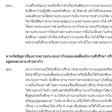
ตอบ :
งานที่ไม่มีคุณภาพหรือที่เรามักเรียกกันติดปากว่างานถ่ายเอก
นักศึกษาไปปฏิบัติงานสหกิจศึกษา 16 สัปดาห์ แล้วได้รับมอบห
แสดงศักยภาพให้สถานประกอบการเห็นว่าสามารถทำงานได้มากกว
วิชาชีพที่คิดว่าสามารถช่วยพัฒนางานสถานประกอบการได้ หรือ
ให้สถานประกอบการช่วยปรับงาน หากไม่สามารถแก้ไขปัญหาอะไ
สถานประกอบการใหม่ถ้าสถานประกอบการนั้นไม่เห็นความสำค
นักศึกษา แต่อย่างไรก็ตามถึงแม้ว่างานเหล่านี้จะไม่ได้ใช้ค
พนักงานที่ปรึกษาหรือสถานประกอบการถ้ามีโอกาสตามสมควร
หากเกิดปัญหาเนื่องจากสถานประกอบการไม่ยอมแต่งตั้งพนักงานที่ปรึกษา หรือแต่
อยู่ตลอดเวลาจะทำอย่างไร
ตอบ :
ประการแรกขอให้นักศึกษาปรึกษากับฝ่ายบริหารงานบุคคลหรื
มีหน้าที่ในการแต่งตั้งพนักงานที่ปรึกษาหรือพี่เลี้ยงให้กับนักศึ
ประกอบการแล้ว นักศึกษาสามารถทาบทามพนักงานอาวุโสที่อยู
งานนั้นเป็นอย่างดี โดยการเสนอชื่อหรือขอคำปรึกษากับฝ่ายบริหา
ได้ทาบทามไว้แล้ว แต่ถ้าสุดวิสัยที่นักศึกษาจะแก้ไขปัญหาได้ควร
ซึ่งศูนย์สหกิจศึกษาฯ จะได้ประสานงานกับสถานประกอบการในรา
หรือยุ่งอยู่ตลอดเวลา ไม่มีเวลาสั่งงาน หรือให้คำปรึกษาแก่นัก
ปรึกษา อาจเขียนโน้ต หรือ E-mail เพื่อนัดหมายให้ได้ในช่วงแ
ให้พนักงานที่ปรึกษาช่วยกำหนดวันเวลาที่แน่นอนที่จะพบปะพู