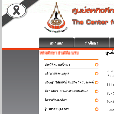
หน้าหลัก
นักศึกษา
ศูนย
สหกิจศึกษา ยินดีต้อนรับ
มหา
ประวัติความเป็นมา
อาคา
หลักการและเหตุผล
เรีย
ปรัชญา วิสัยทัศน์ พันธกิจ วัตถุประสงค์
111 
ข้อบังคับฯ / ประกาศฯ สหกิจศึกษา
จังห
โครงสร้างองค์กร
โทรศ
ผู้บริหาร / บุคลากร
E-ma