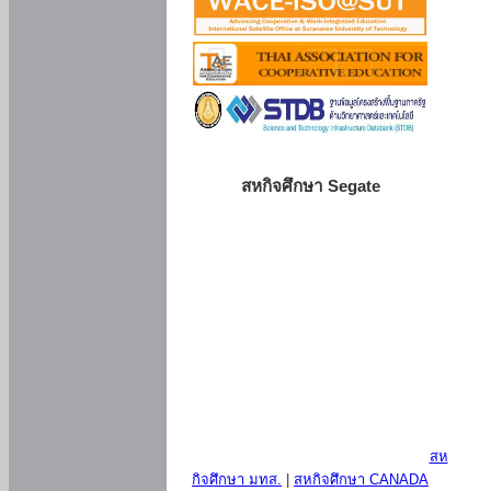
สหกิจศึกษา Segate
สห
กิจศึกษา มทส.
|
สหกิจศึกษา CANADA