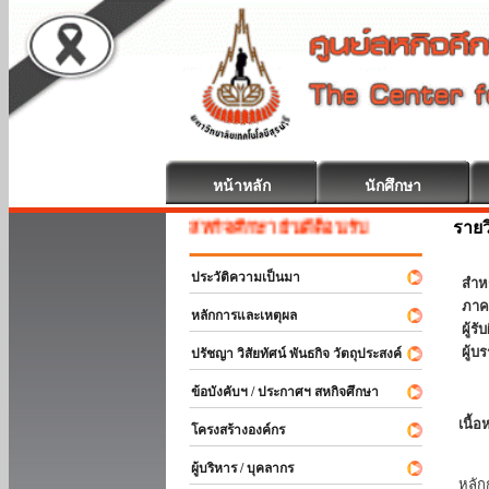
หน้าหลัก
นักศึกษา
รายว
สหกิจศึกษา ยินดีต้อนรับ
ประวัติความเป็นมา
สำห
ภาค
หลักการและเหตุผล
ผู้ร
ผู้บ
ปรัชญา วิสัยทัศน์ พันธกิจ วัตถุประสงค์
ข้อบังคับฯ / ประกาศฯ สหกิจศึกษา
เนื้อ
โครงสร้างองค์กร
วิช
ผู้บริหาร / บุคลากร
หลัก