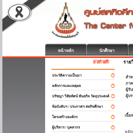
หน้าหลัก
นักศึกษา
รายว
สหกิจศึกษา ยินดีต้อนรับ
ประวัติความเป็นมา
สำห
ภาค
หลักการและเหตุผล
ผู้ร
ผู้บ
ปรัชญา วิสัยทัศน์ พันธกิจ วัตถุประสงค์
ข้อบังคับฯ / ประกาศฯ สหกิจศึกษา
เนื้อ
โครงสร้างองค์กร
วิช
ผู้บริหาร / บุคลากร
หลัก