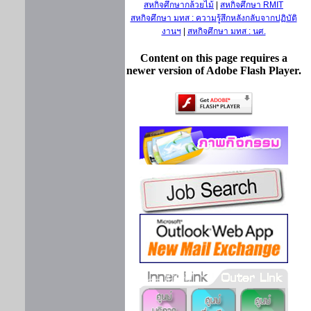
สหกิจศึกษากล้วยไม้
|
สหกิจศึกษา RMIT
สหกิจศึกษา มทส : ความรู้สึกหลังกลับจากปฏิบัติ
งานฯ
|
สหกิจศึกษา มทส : นศ.
Content on this page requires a
newer version of Adobe Flash Player.