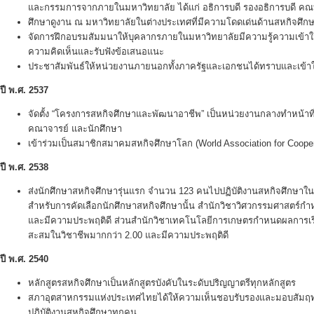
และกรรมการจากภายในมหาวิทยาลัย ได้แก่ อธิการบดี รองอธิการบดี ค
ศึกษาดูงาน ณ มหาวิทยาลัยในต่างประเทศที่มีความโดดเด่นด้านสหกิจศึก
จัดการฝึกอบรมสัมมนาให้บุคลากรภายในมหาวิทยาลัยมีความรู้ความเข้าใจเก
ความคิดเห็นและรับฟังข้อเสนอแนะ
ประชาสัมพันธ์ให้หน่วยงานภายนอกทั้งภาครัฐและเอกชนได้ทราบและเข้าใ
ปี พ.ศ.
2537
จัดตั้ง “โครงการสหกิจศึกษาและพัฒนาอาชีพ” เป็นหน่วยงานกลางทำหน้
คณาจารย์ และนักศึกษา
เข้าร่วมเป็นสมาชิกสมาคมสหกิจศึกษาโลก (World Association for Coope
ปี พ.ศ.
2538
ส่งนักศึกษาสหกิจศึกษารุ่นแรก จำนวน 123 คนไปปฏิบัติงานสหกิจศึกษา
สำหรับการคัดเลือกนักศึกษาสหกิจศึกษานั้น สำนักวิชาวิศวกรรมศาสตร์ก
และมีความประพฤติดี ส่วนสำนักวิชาเทคโนโลยีการเกษตรกำหนดผลการเรีย
สะสมในวิชาชีพมากกว่า 2.00 และมีความประพฤติดี
ปี พ.ศ.
2540
หลักสูตรสหกิจศึกษาเป็นหลักสูตรบังคับในระดับปริญญาตรีทุกหลักสูตร
สภาอุตสาหกรรมแห่งประเทศไทยได้ให้ความเห็นชอบรับรองและมอบสัมฤทธิบ
ปฏิบัติงานสหกิจศึกษาทุกคน