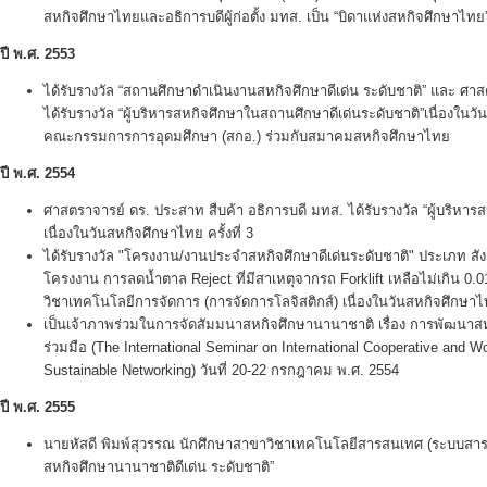
สหกิจศึกษาไทยและอธิการบดีผู้ก่อตั้ง มทส. เป็น “บิดาแห่งสหกิจศึกษาไทย” 
ปี พ.ศ.
2553
ได้รับรางวัล “สถานศึกษาดำเนินงานสหกิจศึกษาดีเด่น ระดับชาติ” และ ศา
ได้รับรางวัล “ผู้บริหารสหกิจศึกษาในสถานศึกษาดีเด่นระดับชาติ”เนื่องในวั
คณะกรรมการการอุดมศึกษา (สกอ.) ร่วมกับสมาคมสหกิจศึกษาไทย
ปี พ.ศ.
2554
ศาสตราจารย์ ดร. ประสาท สืบค้า อธิการบดี มทส. ได้รับรางวัล “ผู้บริหาร
เนื่องในวันสหกิจศึกษาไทย ครั้งที่ 3
ได้รับรางวัล "โครงงาน/งานประจำสหกิจศึกษาดีเด่นระดับชาติ" ประเภท สั
โครงงาน การลดน้ำตาล Reject ที่มีสาเหตุจากรถ Forklift เหลือไม่เกิน 0
วิชาเทคโนโลยีการจัดการ (การจัดการโลจิสติกส์) เนื่องในวันสหกิจศึกษาไทย
เป็นเจ้าภาพร่วมในการจัดสัมมนาสหกิจศึกษานานาชาติ เรื่อง การพัฒน
ร่วมมือ (The International Seminar on International Cooperative and 
Sustainable Networking) วันที่ 20-22 กรกฎาคม พ.ศ. 2554
ปี พ.ศ.
2555
นายหัสดี พิมพ์สุวรรณ นักศึกษาสาขาวิชาเทคโนโลยีสารสนเทศ (ระบบสารสน
สหกิจศึกษานานาชาติดีเด่น ระดับชาติ”