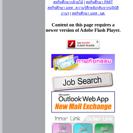
สหกิจศึกษากล้วยไม้
|
สหกิจศึกษา RMIT
สหกิจศึกษา มทส : ความรู้สึกหลังกลับจากปฏิบัติ
งานฯ
|
สหกิจศึกษา มทส : นศ.
Content on this page requires a
newer version of Adobe Flash Player.