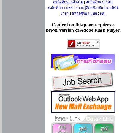
สหกิจศึกษากล้วยไม้
|
สหกิจศึกษา RMIT
สหกิจศึกษา มทส : ความรู้สึกหลังกลับจากปฏิบัติ
งานฯ
|
สหกิจศึกษา มทส : นศ.
Content on this page requires a
newer version of Adobe Flash Player.