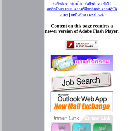
สหกิจศึกษากล้วยไม้
|
สหกิจศึกษา RMIT
สหกิจศึกษา มทส : ความรู้สึกหลังกลับจากปฏิบัติ
งานฯ
|
สหกิจศึกษา มทส : นศ.
Content on this page requires a
newer version of Adobe Flash Player.