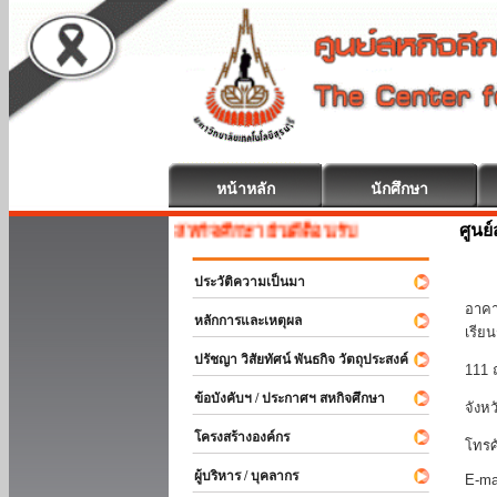
หน้าหลัก
นักศึกษา
ศูนย
สหกิจศึกษา ยินดีต้อนรับ
มหา
ประวัติความเป็นมา
อาคา
หลักการและเหตุผล
เรีย
ปรัชญา วิสัยทัศน์ พันธกิจ วัตถุประสงค์
111 
ข้อบังคับฯ / ประกาศฯ สหกิจศึกษา
จังห
โครงสร้างองค์กร
โทรศ
ผู้บริหาร / บุคลากร
E-ma