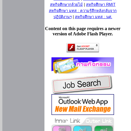
สหกิจศึกษากล้วยไม้
|
สหกิจศึกษา RMIT
สหกิจศึกษา มทส : ความรู้สึกหลังกลับจาก
ปฏิบัติงานฯ
|
สหกิจศึกษา มทส : นศ.
Content on this page requires a newer
version of Adobe Flash Player.