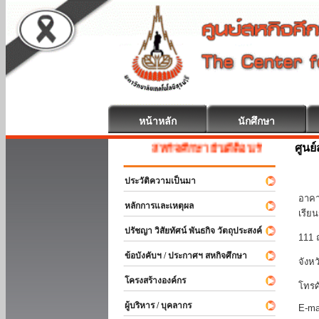
หน้าหลัก
นักศึกษา
ศูนย
สหกิจศึกษา ยินดีต้อนรับ
มหา
ประวัติความเป็นมา
อาคา
หลักการและเหตุผล
เรีย
ปรัชญา วิสัยทัศน์ พันธกิจ วัตถุประสงค์
111 
ข้อบังคับฯ / ประกาศฯ สหกิจศึกษา
จังห
โครงสร้างองค์กร
โทรศ
ผู้บริหาร / บุคลากร
E-ma