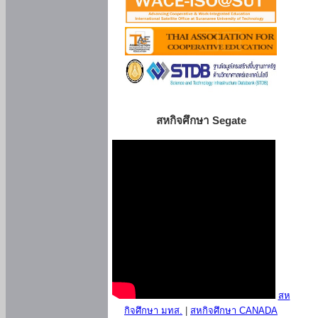
สหกิจศึกษา Segate
สห
กิจศึกษา มทส.
|
สหกิจศึกษา CANADA