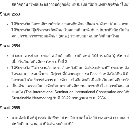
สหกิจศึกษาไทยและอธิการบดีผู้ก่อตั้ง มทส. เป็น “บิดาแห่งสหกิจศึกษาไทย” 
ปี พ.ศ.
2553
ได้รับรางวัล “สถานศึกษาดำเนินงานสหกิจศึกษาดีเด่น ระดับชาติ” และ ศา
ได้รับรางวัล “ผู้บริหารสหกิจศึกษาในสถานศึกษาดีเด่นระดับชาติ”เนื่องในวั
คณะกรรมการการอุดมศึกษา (สกอ.) ร่วมกับสมาคมสหกิจศึกษาไทย
ปี พ.ศ.
2554
ศาสตราจารย์ ดร. ประสาท สืบค้า อธิการบดี มทส. ได้รับรางวัล “ผู้บริหาร
เนื่องในวันสหกิจศึกษาไทย ครั้งที่ 3
ได้รับรางวัล "โครงงาน/งานประจำสหกิจศึกษาดีเด่นระดับชาติ" ประเภท สั
โครงงาน การลดน้ำตาล Reject ที่มีสาเหตุจากรถ Forklift เหลือไม่เกิน 0
วิชาเทคโนโลยีการจัดการ (การจัดการโลจิสติกส์) เนื่องในวันสหกิจศึกษาไทย
เป็นเจ้าภาพร่วมในการจัดสัมมนาสหกิจศึกษานานาชาติ เรื่อง การพัฒน
ร่วมมือ (The International Seminar on International Cooperative and 
Sustainable Networking) วันที่ 20-22 กรกฎาคม พ.ศ. 2554
ปี พ.ศ.
2555
นายหัสดี พิมพ์สุวรรณ นักศึกษาสาขาวิชาเทคโนโลยีสารสนเทศ (ระบบสารสน
สหกิจศึกษานานาชาติดีเด่น ระดับชาติ”