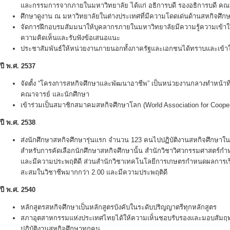
และกรรมการจากภายในมหาวิทยาลัย ได้แก่ อธิการบดี รองอธิการบดี ค
ศึกษาดูงาน ณ มหาวิทยาลัยในต่างประเทศที่มีความโดดเด่นด้านสหกิจศึก
จัดการฝึกอบรมสัมมนาให้บุคลากรภายในมหาวิทยาลัยมีความรู้ความเข้าใจเก
ความคิดเห็นและรับฟังข้อเสนอแนะ
ประชาสัมพันธ์ให้หน่วยงานภายนอกทั้งภาครัฐและเอกชนได้ทราบและเข้าใ
ปี พ.ศ.
2537
จัดตั้ง “โครงการสหกิจศึกษาและพัฒนาอาชีพ” เป็นหน่วยงานกลางทำหน้
คณาจารย์ และนักศึกษา
เข้าร่วมเป็นสมาชิกสมาคมสหกิจศึกษาโลก (World Association for Coope
ปี พ.ศ.
2538
ส่งนักศึกษาสหกิจศึกษารุ่นแรก จำนวน 123 คนไปปฏิบัติงานสหกิจศึกษา
สำหรับการคัดเลือกนักศึกษาสหกิจศึกษานั้น สำนักวิชาวิศวกรรมศาสตร์ก
และมีความประพฤติดี ส่วนสำนักวิชาเทคโนโลยีการเกษตรกำหนดผลการเรีย
สะสมในวิชาชีพมากกว่า 2.00 และมีความประพฤติดี
ปี พ.ศ.
2540
หลักสูตรสหกิจศึกษาเป็นหลักสูตรบังคับในระดับปริญญาตรีทุกหลักสูตร
สภาอุตสาหกรรมแห่งประเทศไทยได้ให้ความเห็นชอบรับรองและมอบสัมฤทธิบ
ปฏิบัติงานสหกิจศึกษาทุกคน